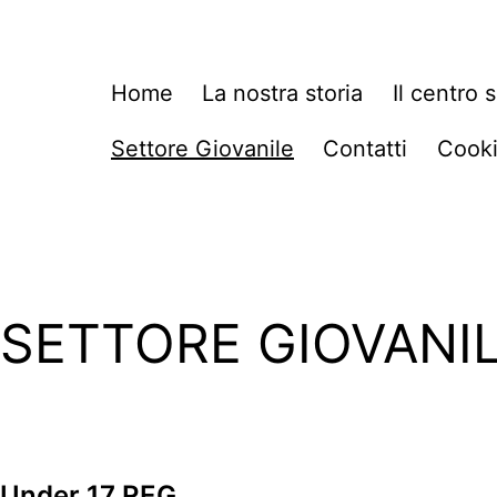
al
contenuto
Sangiuliano
Home
La nostra storia
Il centro 
CVS
Settore Giovanile
Contatti
Cooki
SETTORE GIOVANI
Under 17 REG.