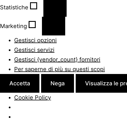
Statistiche
Statistiche
Marketing
Marketing
Gestisci opzioni
Gestisci servizi
Gestisci {vendor_count} fornitori
Per saperne di più su questi scopi
Accetta
Nega
Visualizza le p
Cookie Policy
Salta